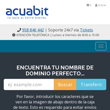
0
Entrar
958 846 442
| Soporte 24x7 vía
Tickets
ATENCIÓN TELEFÓNICA | Lunes a Viernes de 8:00 a 15:00
Togg
navi
ENCUENTRA TU NOMBRE DE
DOMINIO PERFECTO...
Por favor, introducir los caracteres que se
ven en la imagen de abajo dentro de la caja
de texto. Esto es requerido para evitar envíos