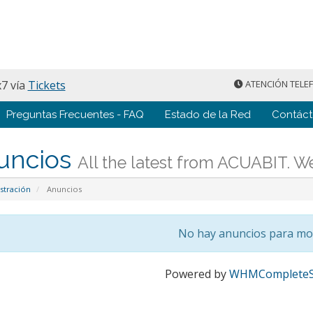
7 vía
Tickets
ATENCIÓN TELEFÓ
Preguntas Frecuentes - FAQ
Estado de la Red
Contác
uncios
All the latest from ACUABIT. We
stración
Anuncios
No hay anuncios para mo
Powered by
WHMCompleteS