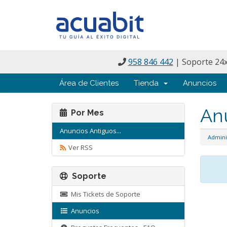
958 846 442
| Soporte 24x
Área de Clientes
Tienda
Anuncios
An
Por Mes
Anuncios Antiguos...
Admini
Ver RSS
Soporte
Mis Tickets de Soporte
Anuncios